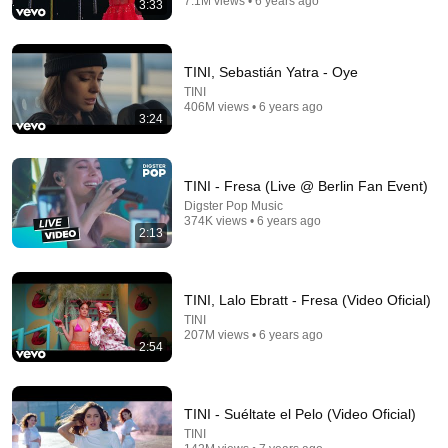
7.1M views • 6 years ago
3:33
44:24
Will She BURN Him Like His Ex? | UDY Loyalty Test
UDY
TINI, Sebastián Yatra - Oye
New
1.4M views
TINI
406M views • 6 years ago
3:24
TINI - Fresa (Live @ Berlin Fan Event)
Digster Pop Music
374K views • 6 years ago
2:13
TINI, Lalo Ebratt - Fresa (Video Oficial)
TINI
8:25
207M views • 6 years ago
2:54
Según Quién - Maluma, Carin Leon , Peso Pluma,
Eslabon Armado, Junior H (Corridos 2023)
Jacinthe Letra Lyrics
•
90M views
TINI - Suéltate el Pelo (Video Oficial)
TINI