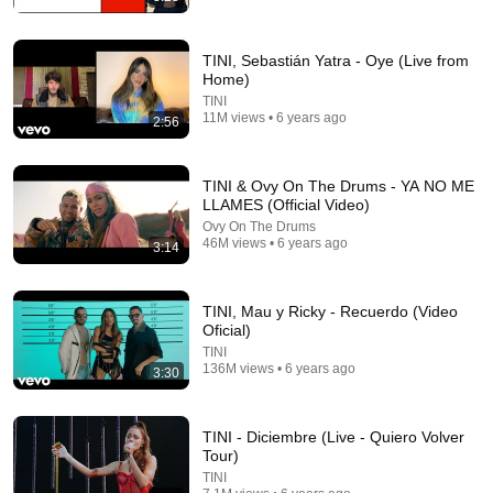
TINI, Sebastián Yatra - Oye (Live from
Home)
TINI
11M views • 6 years ago
2:56
5:09
Manuel Turizo & TINI Stoessel – Tu Veneno ❤️‍🩹
TINI & Ovy On The Drums - YA NO ME
(Video Oficial con Letra) | Latin Pop
LLAMES (Official Video)
MeloVersex
•
2.9K views
Ovy On The Drums
46M views • 6 years ago
3:14
TINI, Mau y Ricky - Recuerdo (Video
Oficial)
TINI
136M views • 6 years ago
3:30
TINI - Diciembre (Live - Quiero Volver
Tour)
TINI