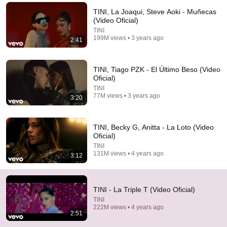
TINI, La Joaqui, Steve Aoki - Muñecas
Esta canción será otro éxito, amo

(Video Oficial)
Vamos Tini <3.
TINI
199M views • 3 years ago
2:41
TINI, Tiago PZK - El Último Beso (Video
Oficial)
TINI
77M views • 3 years ago
3:20
TINI, Becky G, Anitta - La Loto (Video
Oficial)
TINI
131M views • 4 years ago
3:12
3:03
TINI, Maria Becerra - Miénteme (Video Oficial)
TINI
•
898M views
TINI - La Triple T (Video Oficial)
TINI
222M views • 4 years ago
2:51