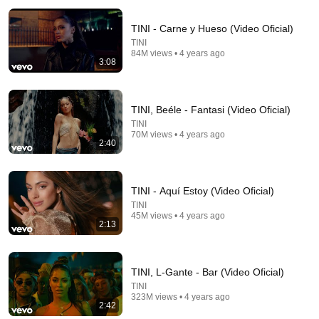
TINI - Carne y Hueso (Video Oficial)
TINI
84M views • 4 years ago
3:08
TINI, Beéle - Fantasi (Video Oficial)
TINI
3:12
70M views • 4 years ago
2:40
TINI, Becky G, Anitta - La Loto (Video Oficial)
TINI
•
131M views
TINI - Aquí Estoy (Video Oficial)
TINI
45M views • 4 years ago
2:13
TINI, L-Gante - Bar (Video Oficial)
TINI
323M views • 4 years ago
2:42