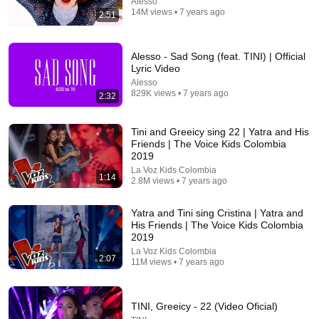
Alesso
14M views • 7 years ago
2:51
Alesso - Sad Song (feat. TINI) | Official
1:28:52
Lyric Video
Alesso
MARIA BECERRA X TINI TENDENCIA 2026 -
829K views • 7 years ago
2:32
MEZCLA DE LAS MEJORES CANCIONES DE
MARIA BECERRA Y TINI 2026
Latina Musica Vìlow
•
260K views
Tini and Greeicy sing 22 | Yatra and His
Friends | The Voice Kids Colombia
2019
La Voz Kids Colombia
1:14
2.8M views • 7 years ago
Yatra and Tini sing Cristina | Yatra and
His Friends | The Voice Kids Colombia
2019
La Voz Kids Colombia
2:07
11M views • 7 years ago
3:16
TINI, Greeicy - 22 (Video Oficial)