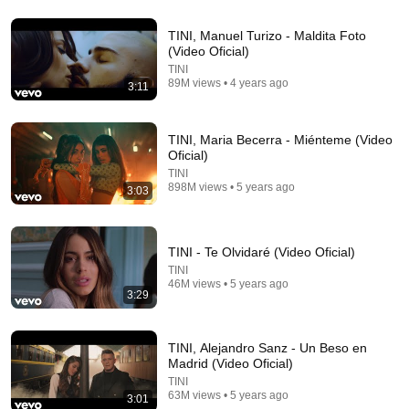
TINI, Manuel Turizo - Maldita Foto
(Video Oficial)
3:03
TINI
89M views • 4 years ago
El amanecer se llevó tu amor
3:11
Dany Flores
New
346 views
TINI, Maria Becerra - Miénteme (Video
Oficial)
TINI
898M views • 5 years ago
3:03
TINI - Te Olvidaré (Video Oficial)
TINI
46M views • 5 years ago
3:29
TINI, Alejandro Sanz - Un Beso en
2:42
Madrid (Video Oficial)
TINI
TINI, L-Gante - Bar (Video Oficial)
63M views • 5 years ago
3:01
TINI
•
323M views