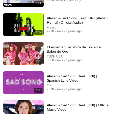
142M views • 7 years ago
2:21
Alesso – Sad Song Feat. TINI (Alesso
Remix) (Official Audio)
Alesso
927K views • 7 years ago
3:32
El espectacular show de Tini en el
Balón de Oro
3:25
TUDN USA
385K views • 7 years ago
3:36
Lola Indigo, TINI, Belinda - La Niña de la Escuela
(Video Oficial)
Lola Indigo and 2 more
•
402M views
Alesso - Sad Song (feat. TINI) |
Spanish Lyric Video
TINI
282K views • 7 years ago
2:36
Alesso - Sad Song (feat. TINI) | Official
Music Video