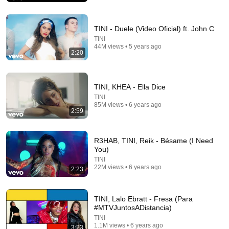
TINI - Duele (Video Oficial) ft. John C
TINI
44M views • 5 years ago
2:20
TINI, KHEA - Ella Dice
TINI
85M views • 6 years ago
2:59
4:01
R3HAB, TINI, Reik - Bésame (I Need
You)
Shakira, Burna Boy - Dai Dai (Official Video)
TINI
Shakira and 2 more
•
739M views
22M views • 6 years ago
2:23
TINI, Lalo Ebratt - Fresa (Para
#MTVJuntosADistancia)
TINI
1.1M views • 6 years ago
3:23